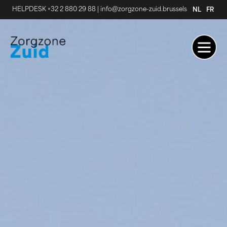
HELPDESK +32 2 880 29 88
|
info@zorgzone-zuid.brussels
NL
FR