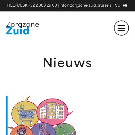
HELPDESK +32 2 880 29 88
|
info@zorgzone-zuid.brussels
NL
FR
Nieuws