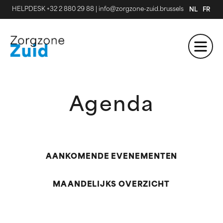
HELPDESK +32 2 880 29 88
|
info@zorgzone-zuid.brussels
NL
FR
Agenda
AANKOMENDE EVENEMENTEN
MAANDELIJKS OVERZICHT