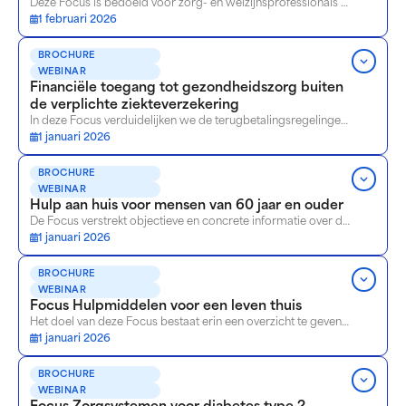
Deze Focus is bedoeld voor zorg- en welzijnsprofessionals die mensen in hun laatste levensfase begeleiden. Hij biedt objectieve en concrete informatie over de bestaande hulp- en ondersteuningsmogelijkheden binnen het Brusselse zorg- en welzijnssysteem.
1 februari 2026
BROCHURE
WEBINAR
Financiële toegang tot gezondheidszorg buiten
de verplichte ziekteverzekering​
In deze Focus verduidelijken we de terugbetalingsregelingen van de gezondheidsverstrekkigen en welzijnsdiensten die toegankelijk zijn voor mensen die niet gedekt zijn door een verplichte ziekteverzekering.
1 januari 2026
BROCHURE
WEBINAR
Hulp aan huis voor mensen van 60 jaar en ouder
De Focus verstrekt objectieve en concrete informatie over de bestaande hulp en terugbetalingen in Brussel in het kader van Protocol 3. Op die manier kunnen professionals de praktische informatie vinden die ze nodig hebben om de begunstigden te ondersteunen.
1 januari 2026
BROCHURE
WEBINAR
Focus Hulpmiddelen voor een leven thuis
Het doel van deze Focus bestaat erin een overzicht te geven van de beschikbare hulpmiddelen om thuis te blijven wonen volgens de wensen van de persoon in kwestie, en dat voor alle profielen van begunstigden (18 jaar en ouder).
1 januari 2026
BROCHURE
WEBINAR