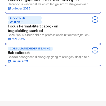
Focus Zorgsystemen voor diabetes type 2
Deze focus wil duidelijke en volledige informatie geven aan zorgverleners over de verschillende programma’s, de hulp en terugbetalingen die beschikbaar zijn.
1 oktober 2025
BROCHURE
WEBINAR
Focus Perinataliteit : zorg- en
begeleidingsaanbod
Deze Focus is bedoeld om professionals uit de welzijns- en gezondheidssector objectieve, beknopte informatie te geven over de beschikbare ondersteuning en begeleiding voor zwangere vrouwen (met ziekteverzekering1), hun kinderen (tot het einde van de vroege kinderjaren) en hun gezin, in het Brussels Gewest.
1 mei 2025
CONSULTATIEONDERSTEUNING
Babbelboost
De tool beoogt een dialoog op gang te brengen, de tijd te nemen om na te gaan wat belangrijk is voor de persoon die u begeleidt en te bepalen aan welke aspecten u bijzondere aandacht moet schenken om zijn levenskwaliteit te verbeteren.
1 januari 2021