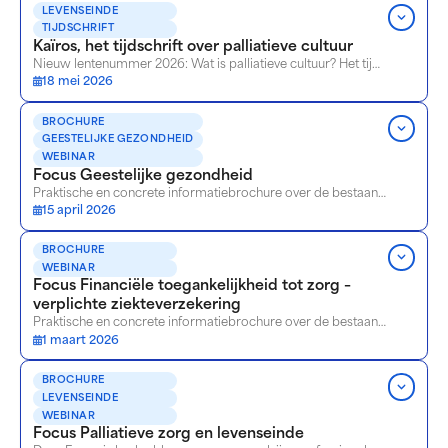
LEVENSEINDE
TIJDSCHRIFT
Kaïros, het tijdschrift over palliatieve cultuur
Nieuw lentenummer 2026: Wat is palliatieve cultuur? Het tijdschrift over palliatieve cultuur bestemd voor professionals uit de welzijns- en gezondheidssector.
18 mei 2026
BROCHURE
GEESTELIJKE GEZONDHEID
WEBINAR
Focus Geestelijke gezondheid
Praktische en concrete informatiebrochure over de bestaande voorzieningen op het vlak van geestelijke gezondheid in het Brusselse gewest. Ze biedt zorg- en welzijnsprofessionals de praktische informatie die ze nodig hebben om de mensen die ze begeleiden zo goed mogelijk te ondersteunen.
15 april 2026
BROCHURE
WEBINAR
Focus Financiële toegankelijkheid tot zorg –
verplichte ziekteverzekering
Praktische en concrete informatiebrochure over de bestaande tegemoetkomingen en terugbetalingen voor gezondheidszorg in het Brusselse gewest. Ze biedt zorg- en welzijnsprofessionals de praktische informatie die ze nodig hebben om de mensen die ze begeleiden zo goed mogelijk te ondersteunen.
1 maart 2026
BROCHURE
LEVENSEINDE
WEBINAR
Focus Palliatieve zorg en levenseinde