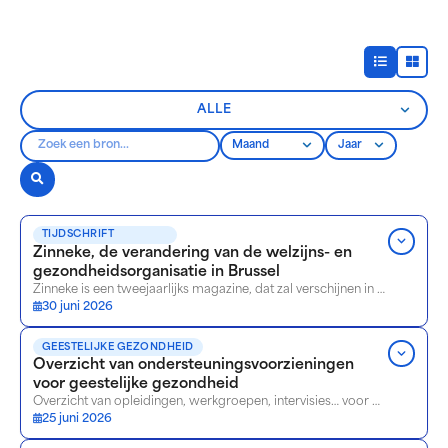
TIJDSCHRIFT
Zinneke, de verandering van de welzijns- en
gezondheidsorganisatie in Brussel
Zinneke is een tweejaarlijks magazine, dat zal verschijnen in het voorjaar en het najaar, van ongeveer zestig pagina’s, gratis, tweetalig, volledig gewijd aan de transformatie van de welzijns- en gezondheidssector in Brussel.
30 juni 2026
GEESTELIJKE GEZONDHEID
Overzicht van ondersteuningsvoorzieningen
voor geestelijke gezondheid
Overzicht van opleidingen, werkgroepen, intervisies… voor Brusselse zorg- en welzijnsprofessionals
25 juni 2026