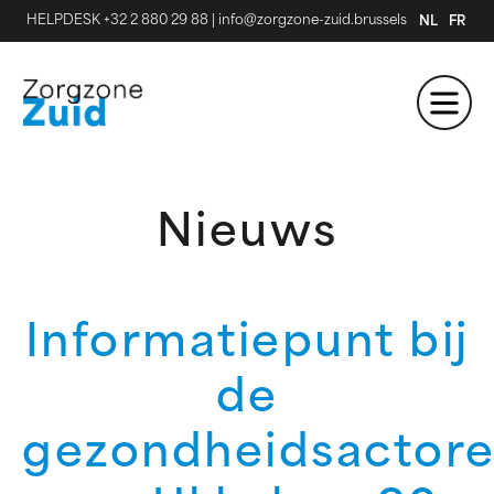
HELPDESK +32 2 880 29 88
|
info@zorgzone-zuid.brussels
NL
FR
Nieuws
Informatiepunt bij
de
gezondheidsactor