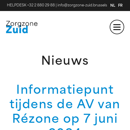
HELPDESK +32 2 880 29 88
|
info@zorgzone-zuid.brussels
NL
FR
Nieuws
Informatiepunt
tijdens de AV van
Rézone op 7 juni