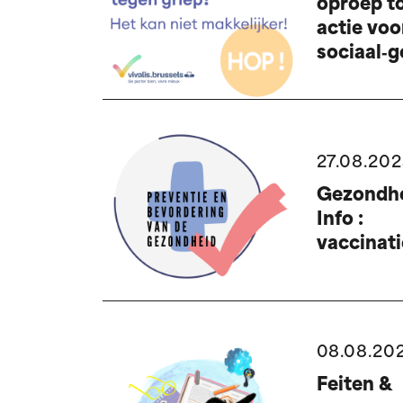
oproep t
actie voo
sociaal‑
27.08.20
Gezondhe
Info :
vaccinati
08.08.20
Feiten &