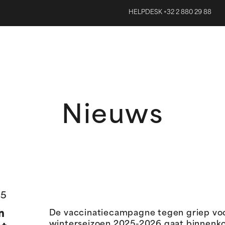
HELPDESK +32 2 880 29 88
Nieuws
25
n
De vaccinatiecampagne tegen griep vo
winterseizoen 2025-2026 gaat binnenkor