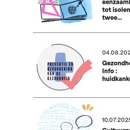
eenzaam
tot isole
twee
verschill
fenomen
begrijpe
04.08.20
Gezondhe
Info :
huidkank
10.07.202