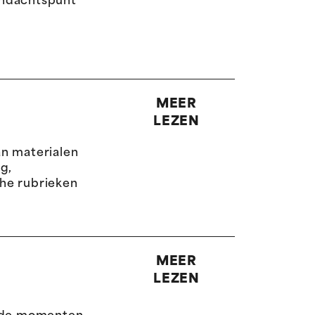
andachtspunt
MEER
LEZEN
an materialen
g,
he rubrieken
MEER
LEZEN