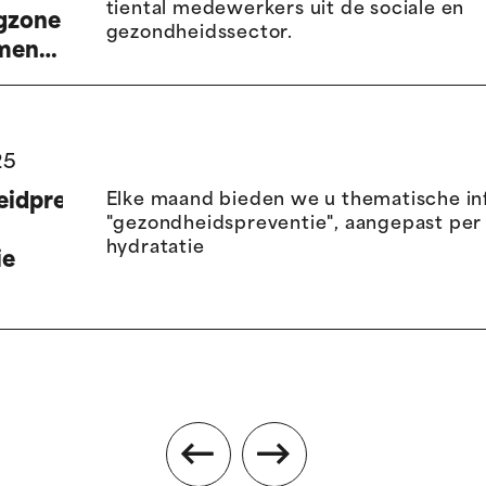
tiental medewerkers uit de sociale en
rgzone
gezondheidssector.
amen
25
idpreventie
Elke maand bieden we u thematische in
"gezondheidspreventie", aangepast per 
hydratatie
ie