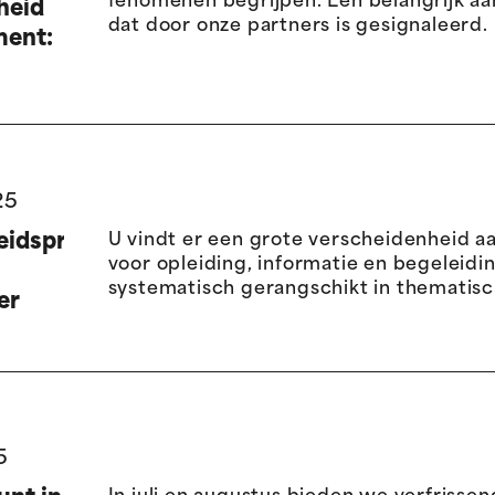
fenomenen begrijpen. Een belangrijk a
heid
dat door onze partners is gesignaleerd.
ment:
ende
en
n
25
idspreventie
U vindt er een grote verscheidenheid a
voor opleiding, informatie en begeleidin
systematisch gerangschikt in thematisc
er
5