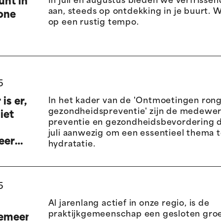
unt in
In juli en augustus bieden we verfriss
aan, steeds op ontdekking in je buurt.
one
op een rustig tempo.
5
is er,
In het kader van de 'Ontmoetingen ron
gezondheidspreventie' zijn de medewer
iet
preventie en gezondheidsbevordering 
juli aanwezig om een essentieel thema 
eerd
hydratatie.
!
5
Al jarenlang actief in onze regio, is de
praktijkgemeenschap een gesloten gro
gemeenschap