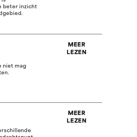
 is
 beter inzicht
ndgebied.
MEER
LEZEN
e niet mag
ten.
MEER
LEZEN
erschillende