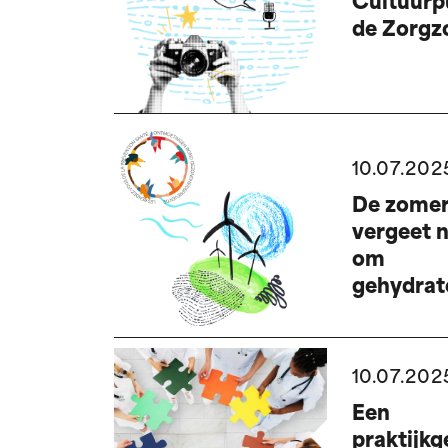
Cultuurp
de Zorgz
10.07.202
De zomer 
vergeet n
om
gehydrat
te blijven
10.07.202
Een
praktijk