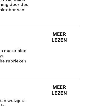
nning door deel
 oktober van
MEER
LEZEN
an materialen
g,
he rubrieken
MEER
LEZEN
van welzijns-