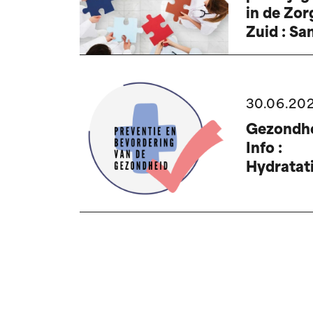
in de Zo
Zuid : S
gaan we
verder!
30.06.20
Gezondhe
Info :
Hydratat