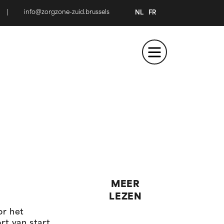
|
info@zorgzone-zuid.brussels
NL
FR
MEER
LEZEN
or het
t van start.