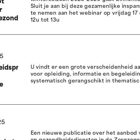
ot
Sluit je aan bij deze gezamenlijke inspa
r
te nemen aan het webinar op vrijdag 17
gezondheidsprofessionals
12u tot 13u
25
idspreventie
U vindt er een grote verscheidenheid a
voor opleiding, informatie en begeleidin
systematisch gerangschikt in thematisc
e
25
Een nieuwe publicatie over het aanbod 