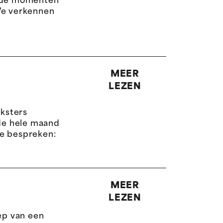
ende momenten
 We verkennen
MEER
LEZEN
g
ksters
de hele maand
te bespreken:
MEER
LEZEN
ep van een