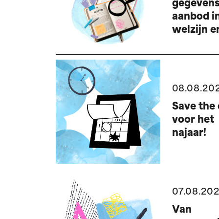
gegevens
aanbod i
welzijn e
gezondhe
08.08.20
Save the 
voor het
najaar!
07.08.20
Van