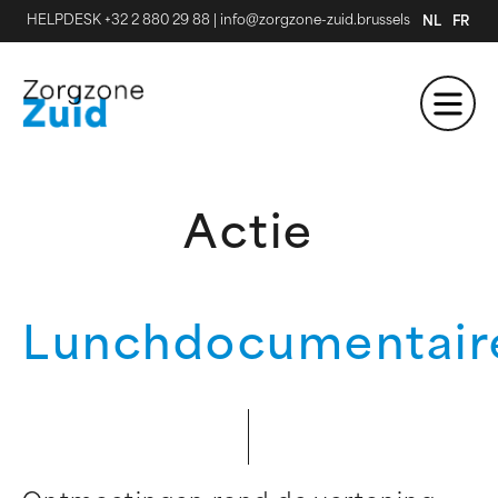
HELPDESK +32 2 880 29 88
|
info@zorgzone-zuid.brussels
NL
FR
Actie
Lunchdocumentair