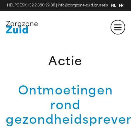
HELPDESK +32 2 880 29 88
|
info@zorgzone-zuid.brussels
NL
FR
Actie
Ontmoetingen
rond
gezondheidspreven