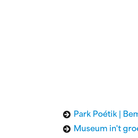
Park Poétik | Be
Museum in't groe