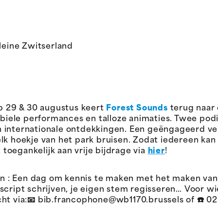
leine Zwitserland
 Op 29 & 30 augustus keert
Forest Sounds
terug naar 
biele performances en talloze animaties. Twee podi
en internationale ontdekkingen. Een geëngageerd ve
 elk hoekje van het park bruisen. Zodat iedereen ka
toegankelijk aan vrije bijdrage via
hier
!
en : Een dag om kennis te maken met het maken van
cript schrijven, je eigen stem regisseren… Voor wi
icht via:📧 bib.francophone@wb1170.brussels of ☎️ 0