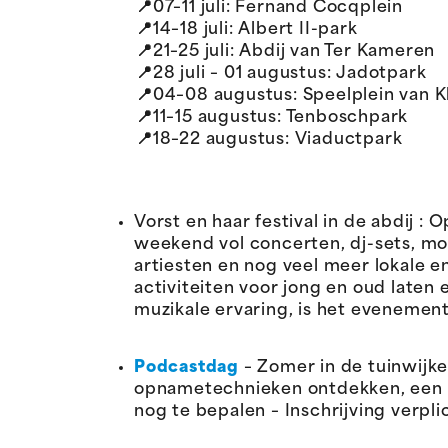
📍07–11 juli: Fernand Cocqplein
📍14–18 juli: Albert II-park
📍21–25 juli: Abdij van Ter Kameren
📍28 juli – 01 augustus: Jadotpark
📍04–08 augustus: Speelplein van K
📍11–15 augustus: Tenboschpark
📍18–22 augustus: Viaductpark
Vorst en haar festival in de abdij :
weekend vol concerten, dj-sets, mo
artiesten en nog veel meer lokale 
activiteiten voor jong en oud laten
muzikale ervaring, is het evenement 
Podcastdag
– Zomer in de tuinwijk
opname­technieken ontdekken, een s
nog te bepalen – Inschrijving verpl