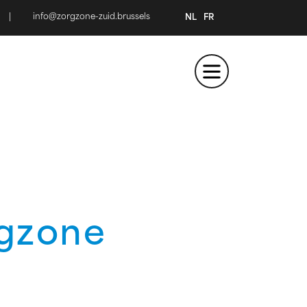
|
info@zorgzone-zuid.brussels
NL
FR
rgzone