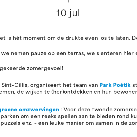
10 jul
 het is hét moment om de drukte even los te laten. 
 we nemen pauze op een terras, we slenteren hier e
ggekeerde zomergevoel!
 Sint-Gillis, organiseert het team van
Park Poétik
st
nemen, de wijken te (her)ontdekken en hun bewone
r groene omzwervingen
: Voor deze tweede zomerse 
 parken om een reeks spellen aan te bieden rond ku
d, puzzels enz. – een leuke manier om samen in de z