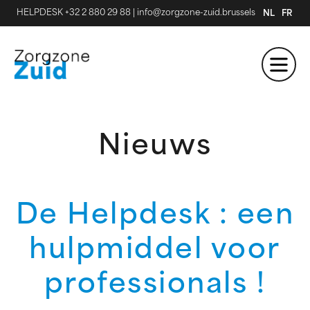
HELPDESK +32 2 880 29 88
|
info@zorgzone-zuid.brussels
NL
FR
Nieuws
De Helpdesk : een
hulpmiddel voor
professionals !