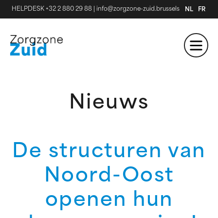
HELPDESK +32 2 880 29 88
|
info@zorgzone-zuid.brussels
NL
FR
Nieuws
De structuren van
Noord-Oost
openen hun