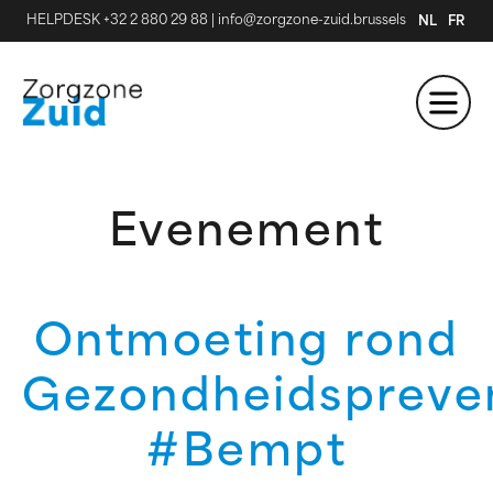
HELPDESK +32 2 880 29 88
|
info@zorgzone-zuid.brussels
NL
FR
Evenement
Ontmoeting rond
Gezondheidspreve
#Bempt