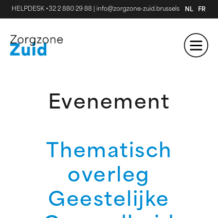
HELPDESK +32 2 880 29 88
|
info@zorgzone-zuid.brussels
NL
FR
Evenement
Thematisch
overleg
Geestelijke