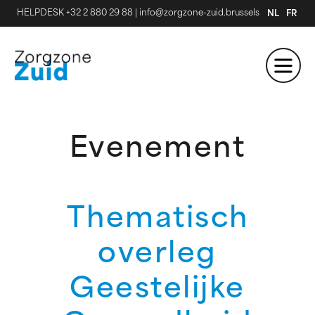
HELPDESK +32 2 880 29 88
|
info@zorgzone-zuid.brussels
NL
FR
Evenement
Thematisch
overleg
Geestelijke