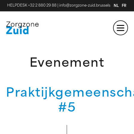
HELPDESK +32 2 880 29 88
|
info@zorgzone-zuid.brussels
NL
FR
Evenement
Praktijkgemeensc
#5