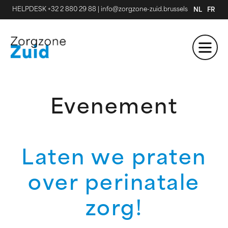
HELPDESK +32 2 880 29 88
|
info@zorgzone-zuid.brussels
NL
FR
Evenement
Laten we praten
over perinatale
zorg!