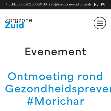
HELPDESK +32 2 880 29 88
|
info@zorgzone-zuid.brussels
NL
FR
Evenement
Ontmoeting rond
Gezondheidspreve
#Morichar