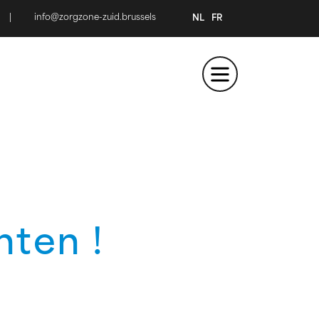
|
info@zorgzone-zuid.brussels
NL
FR
hten !