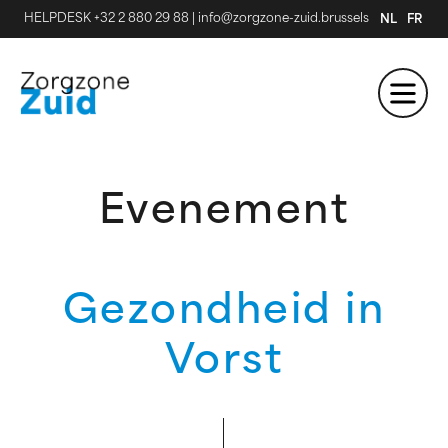
HELPDESK +32 2 880 29 88
|
info@zorgzone-zuid.brussels
NL
FR
Evenement
Gezondheid in
Vorst