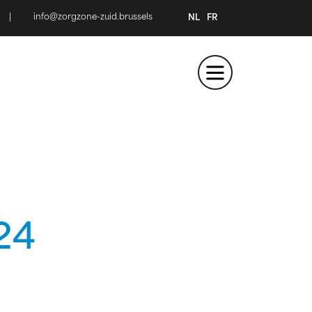
|
info@zorgzone-zuid.brussels
NL
FR
24