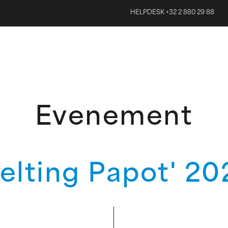
HELPDESK +32 2 880 29 88
Evenement
elting Papot' 20