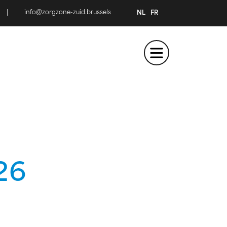
|
info@zorgzone-zuid.brussels
NL
FR
26