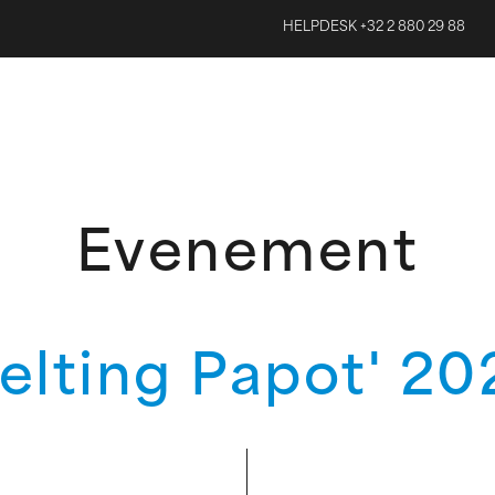
HELPDESK +32 2 880 29 88
Evenement
elting Papot' 20