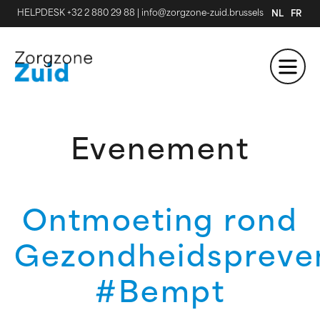
HELPDESK +32 2 880 29 88
|
info@zorgzone-zuid.brussels
NL
FR
Evenement
Ontmoeting rond
Gezondheidspreve
#Bempt