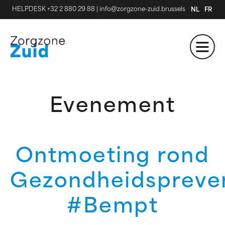
HELPDESK +32 2 880 29 88
|
info@zorgzone-zuid.brussels
NL
FR
Evenement
Ontmoeting rond
Gezondheidspreve
#Bempt