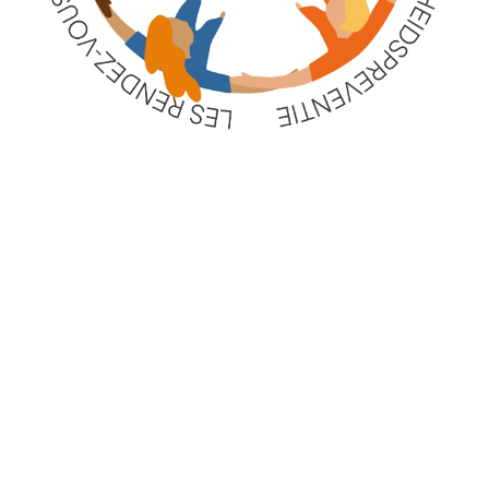
De ontmoetingen rond gezondheidspreventie
zijn collectieve momenten in de vorm van
terugkerende workshops, georganiseerd op
verschillende locaties binnen de zorgzone, in
samenwerking met sociale en
gezondheidsactoren in het gebied.
Ze zijn bedoeld voor de inwoners van de
zorgzone, met bijzondere aandacht voor
mensen die minder gemakkelijk toegang
hebben tot sociale en gezondheidsdiensten.