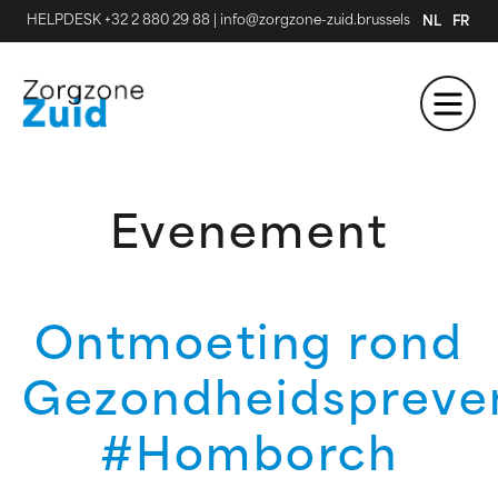
HELPDESK +32 2 880 29 88
|
info@zorgzone-zuid.brussels
NL
FR
Evenement
Ontmoeting rond
Gezondheidspreve
#Homborch