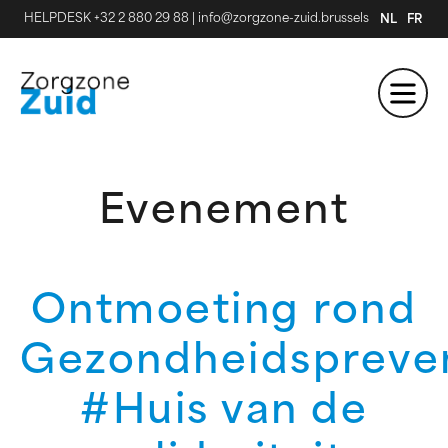
HELPDESK +32 2 880 29 88
|
info@zorgzone-zuid.brussels
NL
FR
Evenement
Ontmoeting rond
Gezondheidspreve
#Huis van de