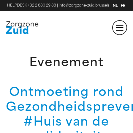
HELPDESK +32 2 880 29 88
|
info@zorgzone-zuid.brussels
NL
FR
Evenement
Ontmoeting rond
Gezondheidspreve
#Huis van de