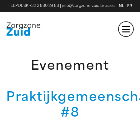
HELPDESK +32 2 880 29 88
|
info@zorgzone-zuid.brussels
NL
FR
Evenement
Praktijkgemeensc
#8