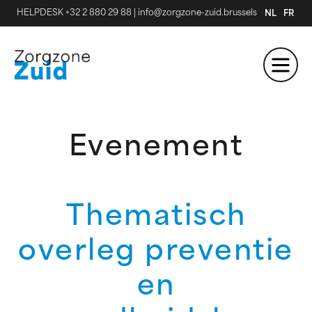
HELPDESK +32 2 880 29 88
|
info@zorgzone-zuid.brussels
NL
FR
Evenement
Thematisch
overleg preventie
en