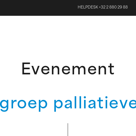
HELPDESK +32 2 880 29 88
Evenement
roep palliatiev