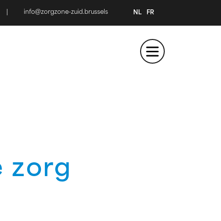
|
info@zorgzone-zuid.brussels
NL
FR
e zorg