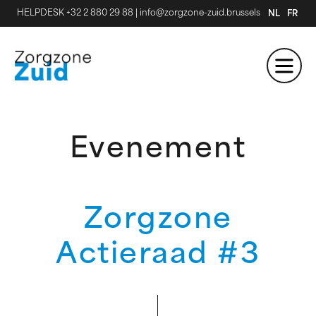
HELPDESK +32 2 880 29 88
|
info@zorgzone-zuid.brussels
NL
FR
Evenement
Zorgzone
Actieraad #3