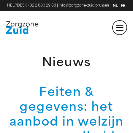
HELPDESK +32 2 880 29 88
|
info@zorgzone-zuid.brussels
NL
FR
Nieuws
Feiten &
gegevens: het
aanbod in welzijn