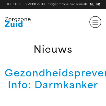
HELPDESK +32 2 880 29 88
|
info@zorgzone-zuid.brussels
NL
FR
Nieuws
Gezondheidspreve
Info: Darmkanker