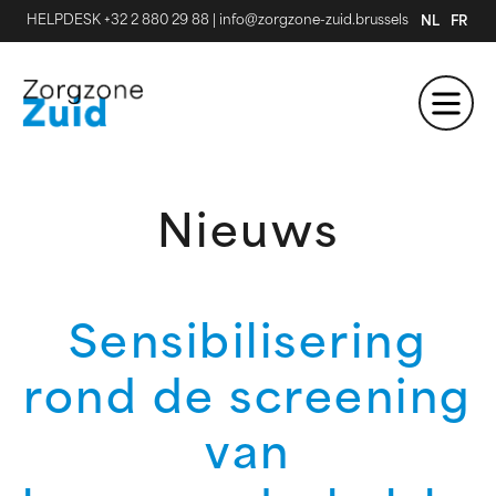
HELPDESK +32 2 880 29 88
|
info@zorgzone-zuid.brussels
NL
FR
Nieuws
Sensibilisering
rond de screening
van