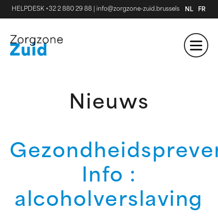
HELPDESK +32 2 880 29 88
|
info@zorgzone-zuid.brussels
NL
FR
Nieuws
Gezondheidspreve
Info :
alcoholverslaving