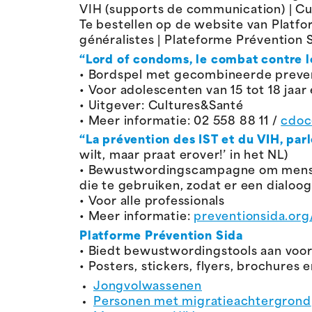
VIH (supports de communication) | Cu
Te bestellen op de website van Platfor
généralistes | Plateforme Prévention 
“Lord of condoms, le combat contre l
• Bordspel met gecombineerde preve
• Voor adolescenten van 15 tot 18 jaa
• Uitgever: Cultures&Santé
• Meer informatie: 02 558 88 11 /
cdoc
“La prévention des IST et du VIH, pa
wilt, maar praat erover!’ in het NL)
• Bewustwordingscampagne om mensen
die te gebruiken, zodat er een dialoo
• Voor alle professionals
• Meer informatie:
preventionsida.org
Platforme Prévention Sida
• Biedt bewustwordingstools aan voor 
• Posters, stickers, flyers, brochures 
Jongvolwassenen
Personen met migratieachtergrond