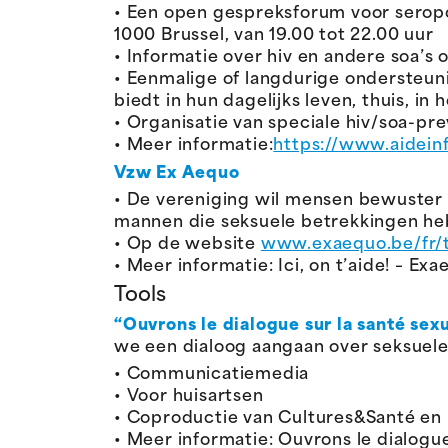
• Een open gespreksforum voor seropo
1000 Brussel, van 19.00 tot 22.00 uur
• Informatie over hiv en andere soa’s
• Eenmalige of langdurige ondersteun
biedt in hun dagelijks leven, thuis, in 
• Organisatie van speciale hiv/soa-p
• Meer informatie:
https://www.aidein
Vzw Ex Aequo
• De vereniging wil mensen bewuster 
mannen die seksuele betrekkingen h
• Op de website
www.exaequo.be/fr/t
• Meer informatie: Ici, on t’aide! – Ex
Tools
“Ouvrons le dialogue sur la santé sex
we een dialoog aangaan over seksuele
• Communicatiemedia
• Voor huisartsen
• Coproductie van Cultures&Santé en 
• Meer informatie: Ouvrons le dialogu