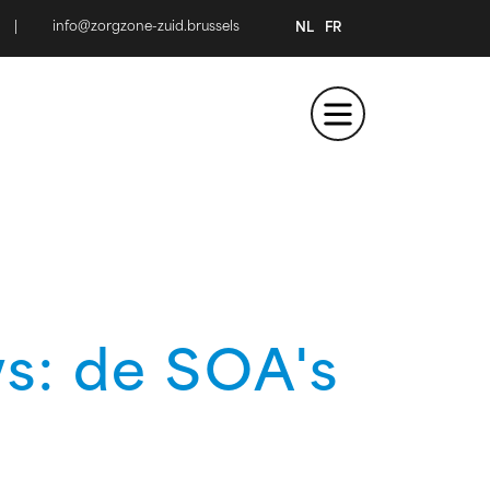
|
info@zorgzone-zuid.brussels
NL
FR
s: de SOA's