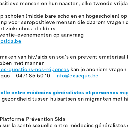
sitieve mensen en hun naasten, elke tweede vrijd
 op scholen (middelbare scholen en hogescholen) o
ing voor seropositieve mensen die daarom vragen do
het ziekenhuis of elders
reventie-evenementen op aanvraag
fosida.be
maken van hiv/aids en soa’s en preventiemateriaal
ebben met mannen
es-questions-nos-réponses
kan je anoniem vragen 
aequo – 0471 85 60 10 –
info@exaequo.be
uelle entre médecins généralistes et personnes mig
 gezondheid tussen huisartsen en migranten met hiv
Platforme Prévention Sida
e sur la santé sexuelle entre médecins généralistes