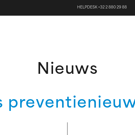
HELPDESK +32 2 880 29 88
Nieuws
s preventienieuw