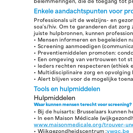
belemmeringen, die de toegang tot pr
Enkele aandachtspunten voor prof
Professionals uit de welzijns- en gezo
soa’s/hiv. Om te garanderen dat zor
juiste hulpbronnen, kunnen profession
• Mensen informeren en begeleiden n
• Screening aanmoedigen (communicat
• Preventiemiddelen promoten: condo
• Een omgeving van vertrouwen tot st
• Ieders rechten respecteren (ethiek 
• Multidisciplinaire zorg en opvolging
• Alert blijven voor de mogelijke toe
Tools en hulpmiddelen
Hulpmiddelen
Waar kunnen mensen terecht voor screening?
• Bij de huisarts: Brusselaars kunnen 
• In een Maison Médicale (wijkgezondh
www.maisonmedicale.org/trouver-un
• Wijkgezondheidscentrum :
vwgc.be