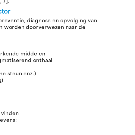
 7].
ctor
 preventie, diagnose en opvolging van
sen worden doorverwezen naar de
erkende middelen
gmatiserend onthaal
he steun enz.)
g)
e vinden
gevens: