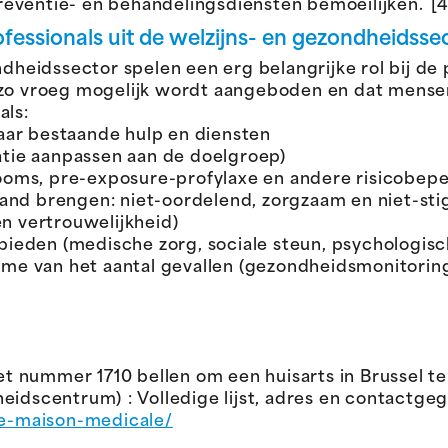
eventie- en behandelingsdiensten bemoeilijken. [4,
essionals uit de welzijns- en gezondheidsse
ndheidssector spelen een erg belangrijke rol bij de
g zo vroeg mogelijk wordt aangeboden en dat men
als:
aar bestaande hulp en diensten
ie aanpassen aan de doelgroep)
oms, pre-exposure-profylaxe en andere risicobep
and brengen: niet-oordelend, zorgzaam en niet-sti
en vertrouwelijkheid)
 bieden (medische zorg, sociale steun, psychologisc
name van het aantal gevallen (gezondheidsmonitorin
het nummer 1710 bellen om een huisarts in Brussel t
eidscentrum) : Volledige lijst, adres en contactge
e-maison-medicale/