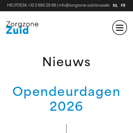
HELPDESK +32 2 880 29 88
|
info@zorgzone-zuid.brussels
NL
FR
Nieuws
Opendeurdagen
2026