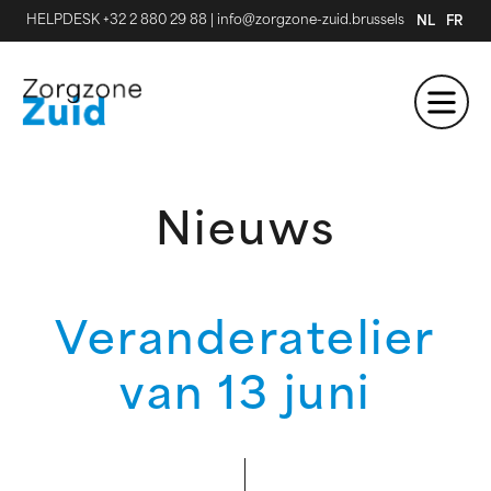
HELPDESK +32 2 880 29 88
|
info@zorgzone-zuid.brussels
NL
FR
Nieuws
Veranderatelier
van 13 juni