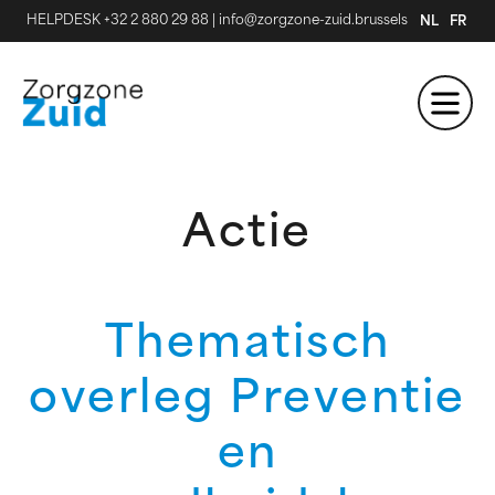
HELPDESK +32 2 880 29 88
|
info@zorgzone-zuid.brussels
NL
FR
Actie
Thematisch
overleg Preventie
en